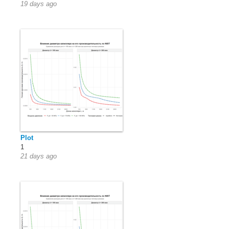
19 days ago
Plot
1
21 days ago