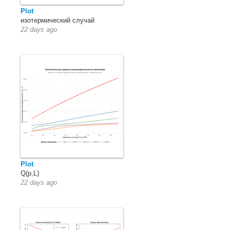
Plot
изотермический случай
22 days ago
Plot
Q(p,L)
22 days ago