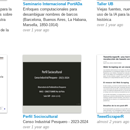
Seminario Internacional PortADa
Taller UB
 para la
Enfoques computacionales para
Viejas fuentes, nue
s sobre
desambiguar nombres de barcos
uso de la IA para la
stra
(Barcelona, Buenos Aires, La Habana,
histórica
Marsella, 1850-1914)
over 1 year ago
 de la
over 1 year ago
Perfil Sociocultural
TweetScraperR
Censo Industrial Pesquero - 2023-2024
almost 2 years ago
over 1 year ago