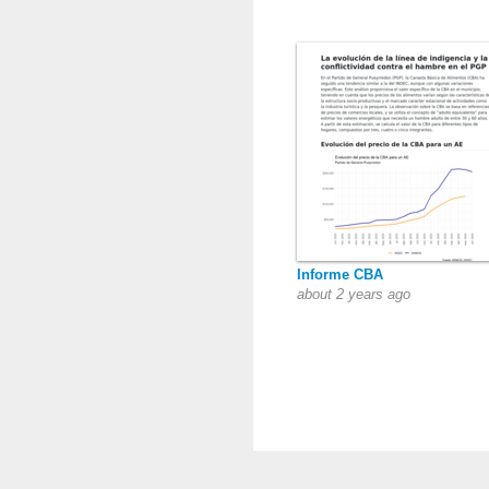
Informe CBA
about 2 years ago