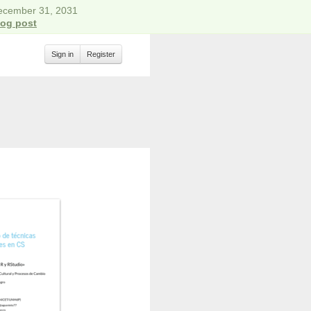
December 31, 2031
log post
Sign in
Register