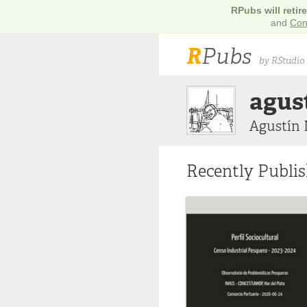
RPubs will retir
and
Con
R
Pubs
by RStudio
agus
Agustín 
Recently Publi